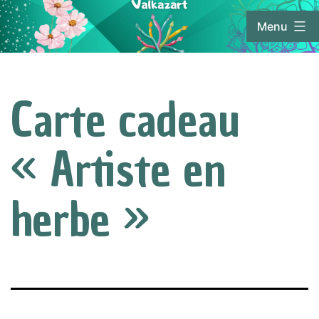
Aller
Menu
au
contenu
Valkaz'Art
Carte cadeau
« Artiste en
herbe »