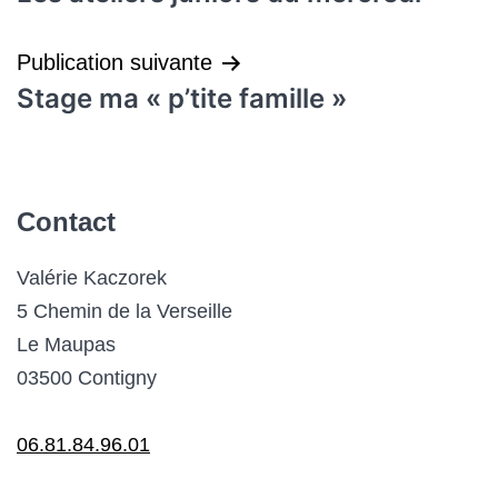
de
l’article
Publication suivante
Stage ma « p’tite famille »
Contact
Valérie Kaczorek
5 Chemin de la Verseille
Le Maupas
03500 Contigny
06.81.84.96.01