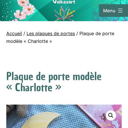
Aller
Menu
au
contenu
Valkaz'Art
Accueil
/
Les plaques de portes
/ Plaque de porte
modèle « Charlotte »
Plaque de porte modèle
« Charlotte »