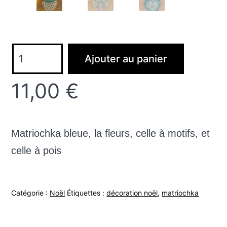
quantité
Ajouter au panier
de
Les
11,00
€
matriochkas
bleues
Matriochka bleue, la fleurs, celle à motifs, et
celle à pois
Catégorie :
Noël
Étiquettes :
décoration noël
,
matriochka