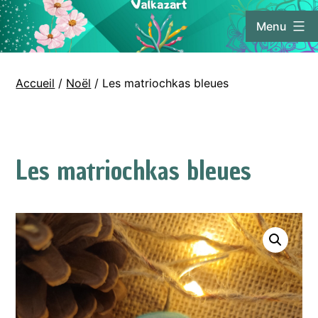
Aller
Menu
au
contenu
Valkaz'Art
Accueil
/
Noël
/ Les matriochkas bleues
Les matriochkas bleues